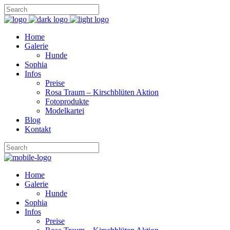
Home
Galerie
Hunde
Sophia
Infos
Preise
Rosa Traum – Kirschblüten Aktion
Fotoprodukte
Modelkartei
Blog
Kontakt
Home
Galerie
Hunde
Sophia
Infos
Preise