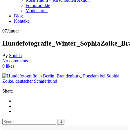
Rosa Traum – Kirschblüten Aktion
Fotoprodukte
Modelkartei
Blog
Kontakt
07
Januar
Hundefotografie_Winter_SophiaZoike_Br
By
Sophia
No comments
0 likes
Share