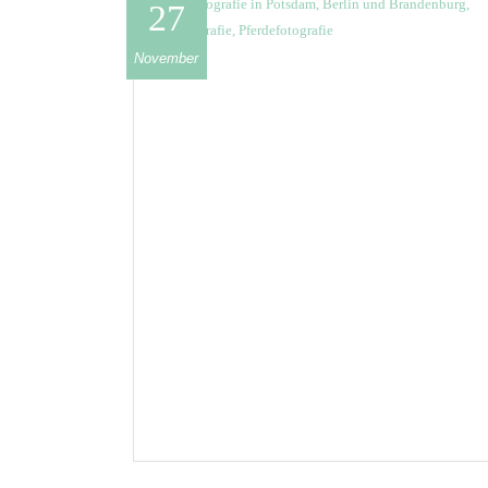
27
November