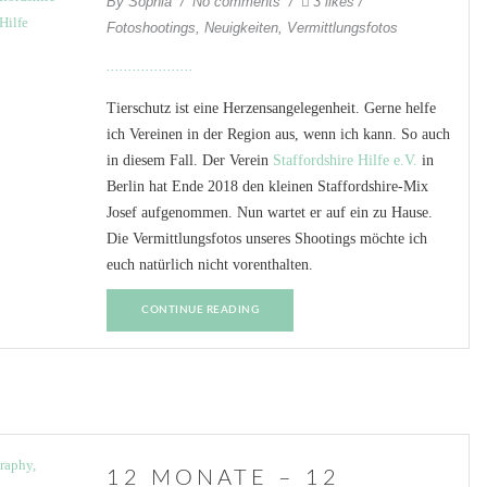
By
Sophia
No comments
3 likes
Fotoshootings
,
Neuigkeiten
,
Vermittlungsfotos
Tierschutz ist eine Herzensangelegenheit. Gerne helfe
ich Vereinen in der Region aus, wenn ich kann. So auch
in diesem Fall. Der Verein
Staffordshire Hilfe e.V.
in
Berlin hat Ende 2018 den kleinen Staffordshire-Mix
Josef aufgenommen. Nun wartet er auf ein zu Hause.
Die Vermittlungsfotos unseres Shootings möchte ich
euch natürlich nicht vorenthalten.
CONTINUE READING
12 MONATE – 12