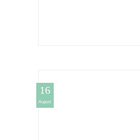
16
August