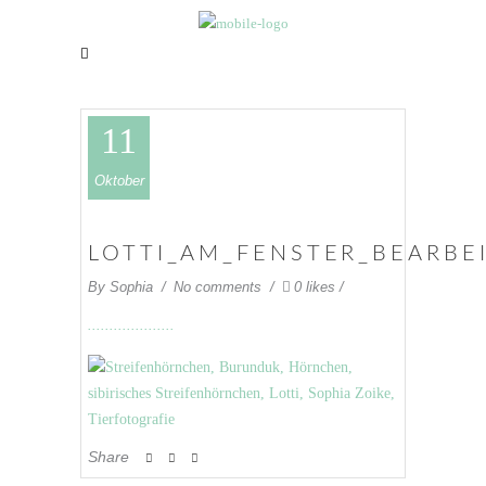
11
Oktober
LOTTI_AM_FENSTER_BEARBE
By
Sophia
No comments
0 likes
Share