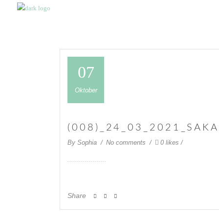
07
Oktober
(008)_24_03_2021_SAK
By
Sophia
No comments
0 likes
Share