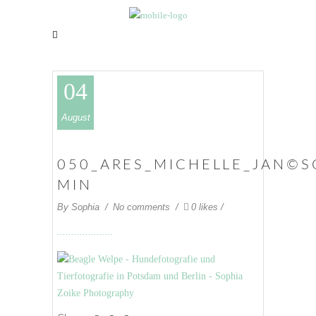
04
August
050_ARES_MICHELLE_JAN©S
MIN
By
Sophia
No comments
0 likes