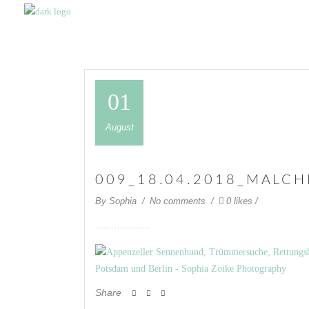
01
August
009_18.04.2018_MALC
By
Sophia
No comments
0 likes
Share