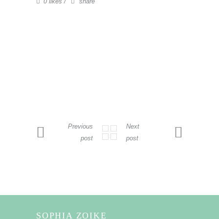
0 likes
share
Previous
Next
post
post
SOPHIA ZOIKE