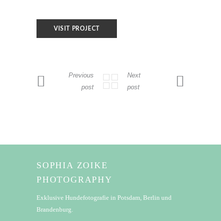
VISIT PROJECT
Previous
Next
post
post
SOPHIA ZOIKE
PHOTOGRAPHY
Exklusive Hundefotografie in Potsdam, Berlin und
Brandenburg.