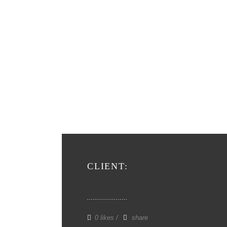
CLIENT:
Elated Themes
0 likes
share