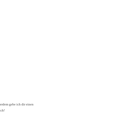
ßerdem gebe ich dir einen
ich!