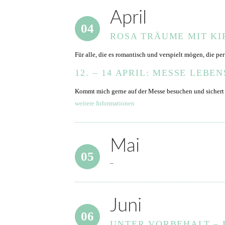
April
04
ROSA TRÄUME MIT K
Für alle, die es romantisch und verspielt mögen, die per
12. – 14 APRIL:
MESSE LEBEN
Kommt mich gerne auf der Messe besuchen und sichert
weitere Informationen
Mai
05
–
Juni
06
UNTER VORBEHALT – B