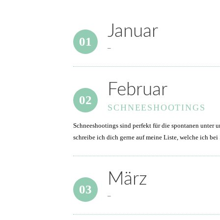
Januar
01
–
Februar
02
SCHNEESHOOTINGS
Schneeshootings sind perfekt für die spontanen unter 
schreibe ich dich gerne auf meine Liste, welche ich bei
März
03
–